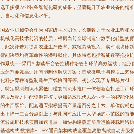
入选了多项农业装备智能化研究成果，显著提升了农业装备的精
化、自动化和信息化水平。
中国农业机械学会作为国家级学术团体，长期致力于农业工程和
业机械化高技术前沿的特质，根据当前全球制造业数字化转型的
景，此次评选对提高农业生产效率、减轻劳动投入、实时地块诊
及智能决策均有革命性的潜移默化。具体特点包括智能数字拖拉
操作系统——采用AI割读平台管控耕种培管各环节高效运载；地形
适应药剂参数高适用智能阀体解决方案；集成微电子与模块工艺
准化科技育种冷型制造生产线协同等等。初步实现了专用芯片AI
集、特定规则知识积累低门槛复制流水推广一体创新点打造工厂
保模块及配方匹配资源建模，更加适应现代以农业为主的智能化
系的生产跃阶。配套适应指标提高产量超百分之十六、单位能耗
输出下降十二百分点以上；与此同时应用于大型场的示范区的智
空流转施肥技术项目加速进展，加快构建覆盖前后运输装载网络
基础构式‘数据库+LORA通讯架构构成全覆盖离散离散自动升级