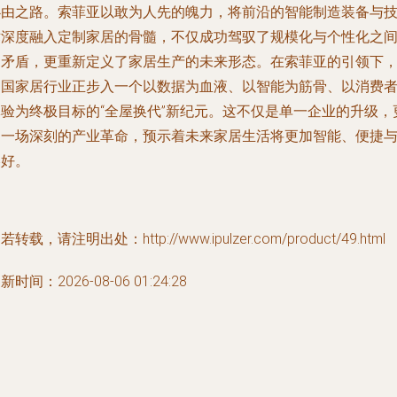
必由之路。索菲亚以敢为人先的魄力，将前沿的智能制造装备与
术深度融入定制家居的骨髓，不仅成功驾驭了规模化与个性化之
的矛盾，更重新定义了家居生产的未来形态。在索菲亚的引领下
中国家居行业正步入一个以数据为血液、以智能为筋骨、以消费
体验为终极目标的“全屋换代”新纪元。这不仅是单一企业的升级，
是一场深刻的产业革命，预示着未来家居生活将更加智能、便捷
美好。
若转载，请注明出处：http://www.ipulzer.com/product/49.html
新时间：2026-08-06 01:24:28