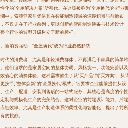
刻的变革。传统单一产品的购买模式，正逐渐被一体化、场景化
性化的“全屋解决方案”所替代。在这场被称为“全屋换代”的行业
浪潮中，索菲亚家居凭借其在智能制造领域的深厚积累与前瞻布
局，不仅走在了行业前列，更以创新的智能制造装备与技术设计
为整个行业的转型升级树立了新的标杆。
一、新消费驱动，“全屋换代”成为行业必然趋势
新时代的消费者，尤其是年轻消费群体，不再满足于家具的简单
砌。他们追求的是家居空间的整体协调、风格统一、功能完善以
效省心的消费体验。这种需求催生了从“买产品”到“买方案”、从“
更换”到“整体焕新”的“全屋换代”模式。它要求企业能够提供从设
计、生产、配送、安装到售后的一站式服务，其核心是高度的个
化定制与规模化生产的完美结合。这对企业的前端设计能力、后
供应链效率、尤其是生产制造体系的柔性化与智能化，提出了前
未有的挑战。