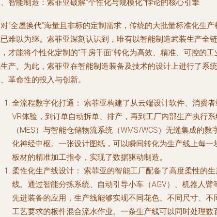
二、智能制造：索菲亚破解“个性化与规模化”悖论的核心引擎
面对“全屋换代”海量且非标的定制需求，传统的大批量标准化生产
式已难以为继。索菲亚深刻认识到，唯有以智能制造武装生产全
条，才能将个性化定制的“千房千面”转化为高效、精准、可控的工
化生产。为此，索菲亚在智能制造装备及技术的设计上进行了系
性、革命性的投入与创新。
全流程数字化打通：
索菲亚构建了从云端设计软件、消费者
VR体验，到订单自动拆单、排产，再到工厂内部生产执行系
（MES）与智能仓储物流系统（WMS/WCS）无缝集成的数
化神经中枢。一张设计图纸，可以瞬间转化为生产线上每一
板材的精准加工指令，实现了数据驱动制造。
柔性化生产线设计：
索菲亚的智能工厂配备了高度柔性的生
线。通过智能分拣系统、自动引导小车（AGV）、机器人臂
先进装备的应用，生产线能够实现不同花色、不同尺寸、不
工艺要求的板件混合流水作业。一条生产线可以同时处理数